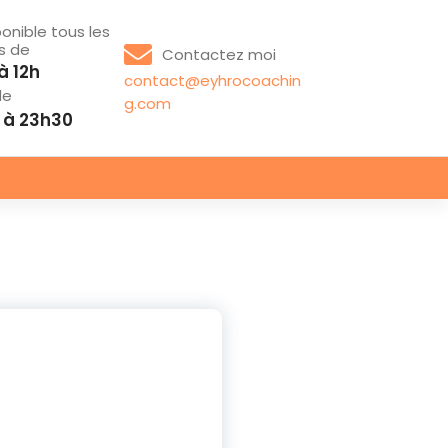
ponible tous les
rs de
Contactez moi
à 12h
contact@eyhrocoachin
de
g.com
 à 23h30