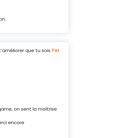
on.
t’améliorer que tu sois
Fer
-game, on sent la maîtrise
erci encore