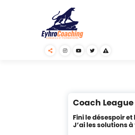
Skip
to
content
Coach League
Fini le désespoir et le
J’ai les solutions 