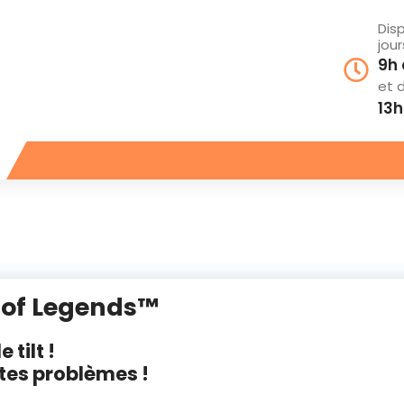
Dis
jou
9h 
et 
13h
 of Legends™
 tilt !
à tes problèmes !