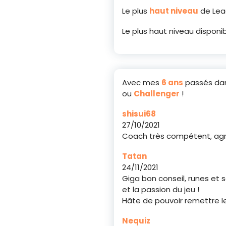
Le plus
haut niveau
de Leag
Le plus haut niveau disponi
Avec mes
6 ans
passés dan
ou
Challenger
!
shisui68
27/10/2021
Coach très compétent, agré
Tatan
24/11/2021
Giga bon conseil, runes et 
et la passion du jeu !
Hâte de pouvoir remettre le
Nequiz