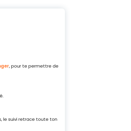
?
nger
, pour te permettre de
é.
, le suivi retrace toute ton